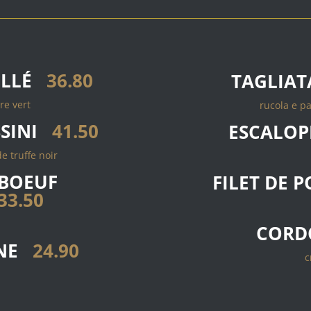
ILLÉ
36.80
TAGLIAT
re vert
rucola e pa
SINI
41.50
ESCALOP
e truffe noir
 BOEUF
FILET DE 
33.50
CORD
NE
24.90
c