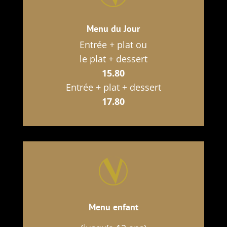
Menu du Jour
Entrée + plat ou
le plat + dessert
15.80
Entrée + plat + dessert
17.80
Menu enfant