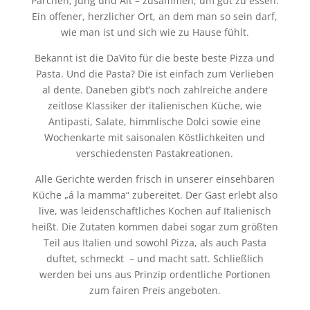
Pärchen, Jung und Alt – zusammen, um gut zu essen.
Ein offener, herzlicher Ort, an dem man so sein darf,
wie man ist und sich wie zu Hause fühlt.
Bekannt ist die DaVito für die beste beste Pizza und
Pasta. Und die Pasta? Die ist einfach zum Verlieben
al dente. Daneben gibt’s noch zahlreiche andere
zeitlose Klassiker der italienischen Küche, wie
Antipasti, Salate, himmlische Dolci sowie eine
Wochenkarte mit saisonalen Köstlichkeiten und
verschiedensten Pastakreationen.
Alle Gerichte werden frisch in unserer einsehbaren
Küche „á la mamma“ zubereitet. Der Gast erlebt also
live, was leidenschaftliches Kochen auf Italienisch
heißt. Die Zutaten kommen dabei sogar zum größten
Teil aus Italien und sowohl Pizza, als auch Pasta
duftet, schmeckt – und macht satt. Schließlich
werden bei uns aus Prinzip ordentliche Portionen
zum fairen Preis angeboten.